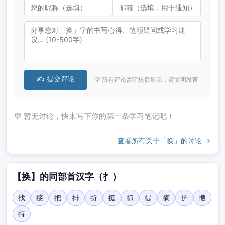
✍️ 提交评论
💡 所有评论需审核后显示，请文明发言
💬 暂无讨论，快来写下你的第一条学习笔记吧！
查看所有关于「换」的讨论 →
【换】的同部首汉字（扌）
找
接
把
排
折
挺
抓
提
摘
护
搬
持