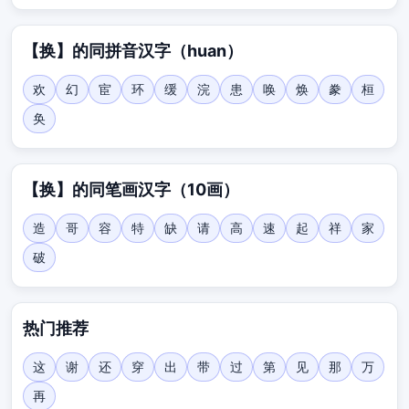
【换】的同拼音汉字（huan）
欢
幻
宦
环
缓
浣
患
唤
焕
豢
桓
奂
【换】的同笔画汉字（10画）
造
哥
容
特
缺
请
高
速
起
祥
家
破
热门推荐
这
谢
还
穿
出
带
过
第
见
那
万
再