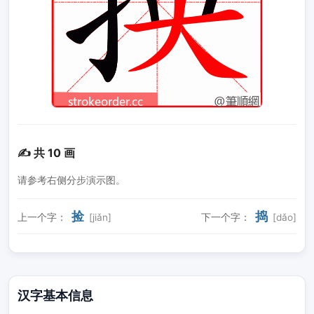
✍️ 共 10 画
请参考右侧分步演示图。
捡
捣
上一个字：
[jiǎn]
下一个字：
[dǎo]
汉字基本信息