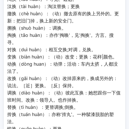
汰换（tài huàn）：淘汰替换；更换
撤换（chè huàn）：（动）撤去原有的换上另外的。更
新：把旧门掉，换上新的安全门。
搠换（shuò huàn）：调换。
掏换（tāo huàn）：亦作'掏唤'，见'掏换'。方言。搜
寻。
对换（duì huàn）：相互交换;对调，兑换。
变换（biàn huàn）：（动）改变；更换：花样|颜色。
动换（dòng huan）：动弹；活动：车内太挤，人都没
法了。
改换（gǎi huàn）：（动）改掉原来的，换成另外的：
说法。［近］更换。［反］保持。
调换（diào huàn）：（动）彼此互换：她想跟你一下值
班时间。改换：领导人。也作掉换。
替换（tì huàn）：更替调换;倒换。
抟换（tuán huàn）：亦称'抟丸'。一种髹漆脱胎的塑
法。
悛换（quān huàn）：更换。