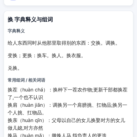
换 字典释义与组词
字典释义
给人东西同时从他那里取得别的东西
：交
换
。调
换
。
变换；更换
：
换
车。
换
人。
换
衣服。
兑换。
常用组词 / 相关词语
换茬（huàn chá）：换种下一茬农作物;更新干部都换茬
了,一个也不认识
换肩（huàn jiān）：调换另一个肩膀挑、扛物品;换另一
个人挑、扛物品。
换亲（huàn qīn）：父母以自己的女儿换娶对方的女儿
做儿媳,对方亦然
换马（huàn mǎ）：撤换人马,指负责人的更迭