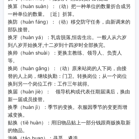
换算（huàn suàn）：（动）把一种单位的数量折合成另
一种单位的数量。［近］折算。
换防（huàn fáng）：（动）移交防守任务，由新调来的
部队接替。
换牙（huàn yá）：乳齿脱落,恒齿生出。一般人从六岁
到八岁开始换牙,十二岁到十四岁时全部换完。
换帅（huàn shuài）：更换主教练、领导人、负责人
等。
换岗（huàn gǎng）：（动）原来站岗的人下岗，由接
替的人上岗，继续执勤：门卫。转换岗位；从一个岗位
换到另一个岗位工作：工作三年就得。
换届（huàn jiè）： 领导机构或代表任期届满后，换由
新一届成员接替。
换季（huàn jì）：季节的变换。衣服因季节的变更而增
减变换。
贴换（tiē huàn）：用旧物品贴上一部分钱跟商贩换取新
的物品。
淘换（táo huan）：寻觅、遴选。