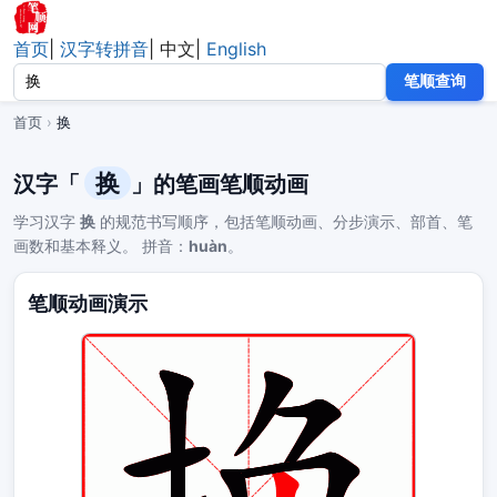
首页
|
汉字转拼音
|
中文
|
English
笔顺查询
首页
›
换
换
汉字「
」的笔画笔顺动画
学习汉字
换
的规范书写顺序，包括笔顺动画、分步演示、部首、笔
画数和基本释义。 拼音：
huàn
。
笔顺动画演示