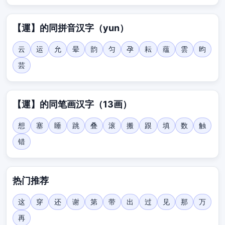
【運】的同拼音汉字（yun）
云
运
允
晕
韵
匀
孕
耘
蕴
雲
昀
芸
【運】的同笔画汉字（13画）
想
塞
睡
跳
叠
滚
搬
跟
填
数
触
错
热门推荐
这
穿
还
谢
第
带
出
过
见
那
万
再