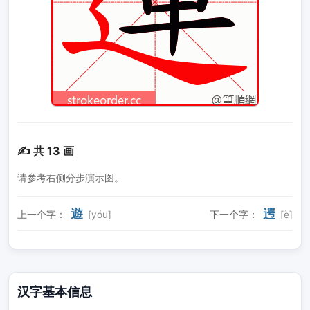
✍️ 共 13 画
请参考右侧分步演示图。
遊
遌
上一个字：
[yóu]
下一个字：
[è]
汉字基本信息