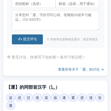
✍️ 提交评论
💡 所有评论需审核后显示，请文明发言
💬 暂无讨论，快来写下你的第一条学习笔记吧！
查看所有关于「運」的讨论 →
【運】的同部首汉字（辶）
这
还
过
造
送
远
速
遮
进
连
近
透