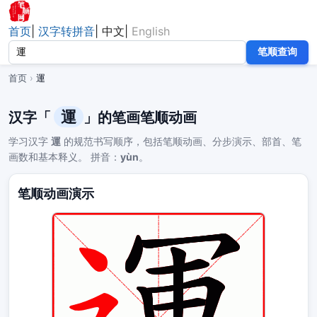
首页
|
汉字转拼音
|
中文
|
English
笔顺查询
首页
›
運
運
汉字「
」的笔画笔顺动画
学习汉字
運
的规范书写顺序，包括笔顺动画、分步演示、部首、笔
画数和基本释义。 拼音：
yùn
。
笔顺动画演示