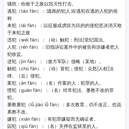
骚扰：给敢于之敌以毁灭性打击。
逃犯（táo fàn）：∶逃跑的犯人∶在逃犯在逃的人犯的俗
称
来犯（lái fàn）：以征服或虏掠为目的的侵犯坚决消灭敢
于来犯之敌
违犯（wéi fàn）：（动）触犯：刑法|党纪国法。
人犯（rén fàn）：旧指诉讼案件中的被告和涉嫌者把人
犯收监。
进犯（jìn fàn）：（敌方军队）侵略（某地）。
触犯（chù fàn）：（动）冒犯；侵犯：众怒|人权|法
律。［近］侵犯。
案犯（àn fàn）：（名）作案的人；犯罪的人。
惯犯（guàn fàn）：（名）经常犯法、屡教不改的罪
犯。
屡教屡犯（lǚ jiào lǚ fàn）：多次教育，仍不改正。也说
累教不改。
嫌犯（xián fàn）：有犯罪嫌疑而无确证者。
囚犯（qiú fàn）：（名）关押在监狱里的人。