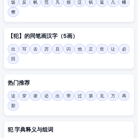
饭
反
帆
范
凡
烦
泛
钒
返
凢
幡
樊
【犯】的同笔画汉字（5画）
出
写
去
厉
且
闪
他
正
世
让
必
田
热门推荐
这
穿
谢
还
出
带
过
第
见
万
再
那
犯 字典释义与组词