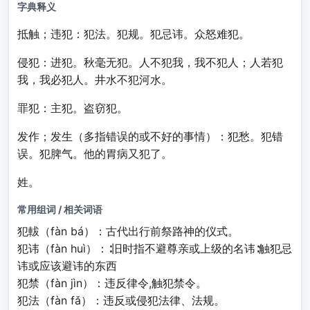
字典释义
抵触；违犯
：
犯
法。
犯
规。
犯
忌讳。众怒难
犯
。
侵犯
：进
犯
。秋毫无
犯
。人不
犯
我，我不
犯
人；人若
犯
我，我必
犯
人。井水不
犯
河水。
罪犯
：主
犯
。盗窃
犯
。
发作；发生（多指错误的或不好的事情）
：
犯
愁。
犯
错
误。
犯
脾气。他的胃病又
犯
了。
姓。
常用组词 / 相关词语
犯軷（fàn bá）：古代出行前祭路神的仪式。
犯讳（fàn huì）：∶旧时指不避尊亲或上级的名讳∶触犯忌
讳或应该避讳的东西
犯禁（fàn jìn）：违反律令,触犯禁令。
犯法（fàn fǎ）：违反或侵犯法律、法规。