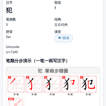
汉字
部首
犭
犯
笔画数
结构
5
左右结构
拼音
读音
fàn
🔊 朗读
Unicode
U+72AF
笔顺分步演示（一笔一画写汉字）