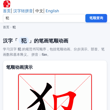
首页
|
汉字转拼音
|
中文
|
English
笔顺查询
首页
›
犯
犯
汉字「
」的笔画笔顺动画
学习汉字
犯
的规范书写顺序，包括笔顺动画、分步演示、部首、笔
画数和基本释义。 拼音：
fàn
。
笔顺动画演示