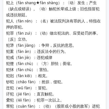
犯上（fàn shang★fàn shàng）：〈动〉发生；产生
（缺点或错误）。〈动〉触犯长辈或上级；旧也指冒犯
或违抗朝廷。
犯人（fàn rén）：（名）被法院判决有罪的人，特指在
押的罪犯。
犯罪（fàn zuì）：（动）做出犯法的、应受处罚的事。
［反］立功。
犯犟（fàn jiàng）：争辩，反抗的意思。
犯案（fàn àn）：违反法令的行为。
犯戒（fàn jiè）：违犯戒律
犯憷（fàn chù）：〈方〉胆怯；畏缩。
犯怵（fàn chù）：害怕。
犯尅（fàn kēi）：相克。
钞犯（chāo fàn）：抢掠﹐侵犯。
迕犯（wǔ fàn）：冒犯。
讦犯（jié fàn）：直言触犯。
纍犯（léi fàn）：犯罪一次以上。
窜犯（cuàn fàn）：（动）（股匪或小股的敌军）进犯