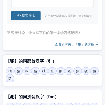
✍️ 提交评论
💡 所有评论需审核后显示，请文明发言
💬 暂无讨论，快来写下你的第一条学习笔记吧！
查看所有关于「犯」的讨论 →
【犯】的同部首汉字（犭）
猴
猫
狗
猪
独
狂
狼
狠
狭
犹
猜
猿
【犯】的同拼音汉字（fan）