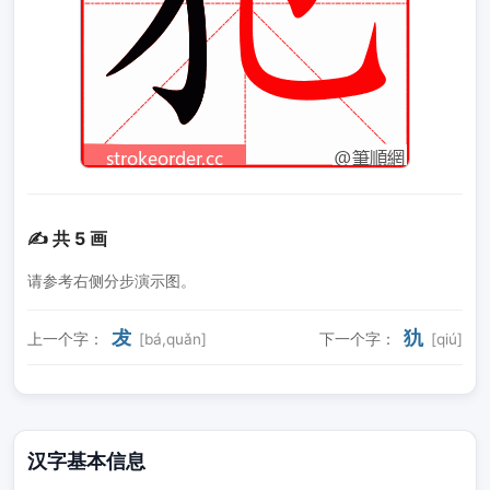
✍️ 共 5 画
请参考右侧分步演示图。
犮
犰
上一个字：
[bá,quǎn]
下一个字：
[qiú]
汉字基本信息